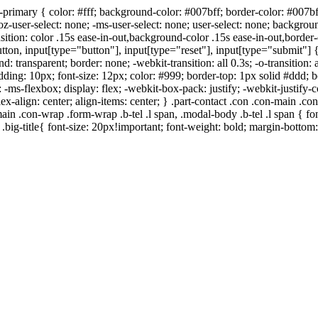
-primary { color: #fff; background-color: #007bff; border-color: #007bff
-moz-user-select: none; -ms-user-select: none; user-select: none; backgro
ansition: color .15s ease-in-out,background-color .15s ease-in-out,borde
tton, input[type="button"], input[type="reset"], input[type="submit"] { 
 transparent; border: none; -webkit-transition: all 0.3s; -o-transition: a
ding: 10px; font-size: 12px; color: #999; border-top: 1px solid #ddd; b
: -ms-flexbox; display: flex; -webkit-box-pack: justify; -webkit-justify-c
ex-align: center; align-items: center; } .part-contact .con .con-main .co
on-main .con-wrap .form-wrap .b-tel .l span, .modal-body .b-tel .l span { 
.big-title{ font-size: 20px!important; font-weight: bold; margin-botto