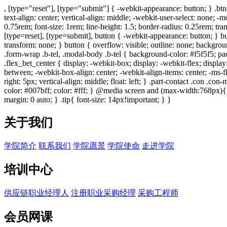
, [type="reset"], [type="submit"] { -webkit-appearance: button; } .btn
text-align: center; vertical-align: middle; -webkit-user-select: none; 
0.75rem; font-size: 1rem; line-height: 1.5; border-radius: 0.25rem; tr
[type=reset], [type=submit], button { -webkit-appearance: button; } bu
transform: none; } button { overflow: visible; outline: none; background:
.form-wrap .b-tel, .modal-body .b-tel { background-color: #f5f5f5; pad
.flex_bet_center { display: -webkit-box; display: -webkit-flex; display
between; -webkit-box-align: center; -webkit-align-items: center; -ms-fl
right: 5px; vertical-align: middle; float: left; } .part-contact .con .c
color: #007bff; color: #fff; } @media screen and (max-width:768px){ 
margin: 0 auto; } .tip{ font-size: 14px!important; } }
关于我们
学院简介
联系我们
学院愿景
学院使命
走进学院
培训中心
供应链职业经理人
注册职业采购经理
采购工程师
会员网课