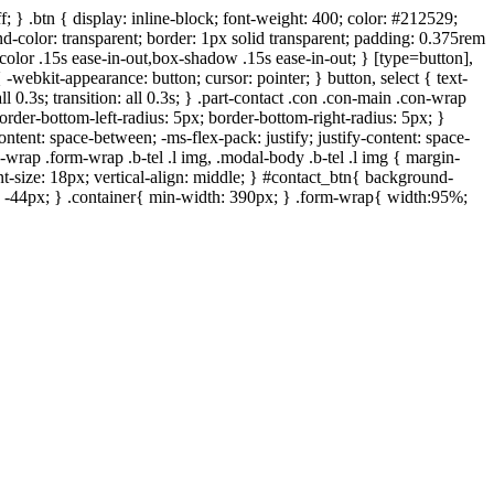
; } .btn { display: inline-block; font-weight: 400; color: #212529;
und-color: transparent; border: 1px solid transparent; padding: 0.375rem
r-color .15s ease-in-out,box-shadow .15s ease-in-out; } [type=button],
-webkit-appearance: button; cursor: pointer; } button, select { text-
ll 0.3s; transition: all 0.3s; } .part-contact .con .con-main .con-wrap
order-bottom-left-radius: 5px; border-bottom-right-radius: 5px; }
ontent: space-between; -ms-flex-pack: justify; justify-content: space-
n-wrap .form-wrap .b-tel .l img, .modal-body .b-tel .l img { margin-
font-size: 18px; vertical-align: middle; } #contact_btn{ background-
m: -44px; } .container{ min-width: 390px; } .form-wrap{ width:95%;