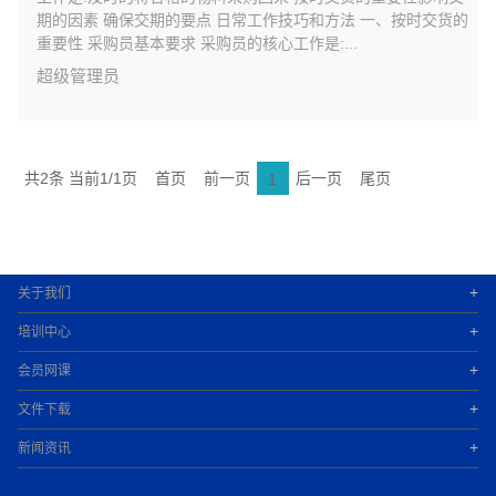
期的因素 确保交期的要点 日常工作技巧和方法 一、按时交货的
重要性 采购员基本要求 采购员的核心工作是:...
超级管理员
共2条 当前1/1页
首页
前一页
后一页
尾页
1
+
关于我们
+
培训中心
+
会员网课
+
文件下载
+
新闻资讯