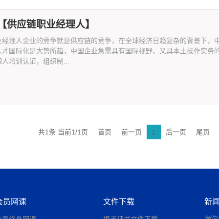
【供应链职业经理人】
业经理人企业的竞争就是供应链的竞争，在全球经济日趋复杂的背景下，
人才国际化是大势所趋，中国企业急需具有国际视野、又具本土操作实务
人培训认证，组织制...
共1条 当前1/1页
首页
前一页
后一页
尾页
1
会员网课
文件下载
新